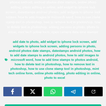
photos android, android photos date stamps, online photo
editing, photo editing in online, add widget to iphone lock
screen, datestamps android photos, add widgets to iphone lock
screen, how to add images to microsoft word, how to use clone
stamp tool in photoshop, how to remove text in photoshop, how
to delete text in photoshop, adding persons in photo, photo to
excel, mint tech online form, open camera date time stamps
add date to photo
,
add widget to iphone lock screen
,
add
widgets to iphone lock screen
,
adding persons in photo
,
android photos date stamps
,
datestamps android photos
,
how
to add date stamps to android photos
,
how to add images to
microsoft word
,
how to add time stamps to photos android
,
how to delete text in photoshop
,
how to remove text in
photoshop
,
how to use clone stamp tool in photoshop
,
mint
tech online form
,
online photo editing
,
photo editing in online
,
photo to excel