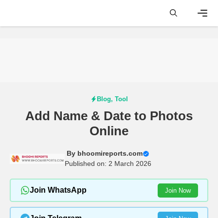
Skip
to
content
Men
Blog
,
Tool
Add Name & Date to Photos
Online
By
bhoomireports.com
Published on: 2 March 2026
Join WhatsApp
Join Now