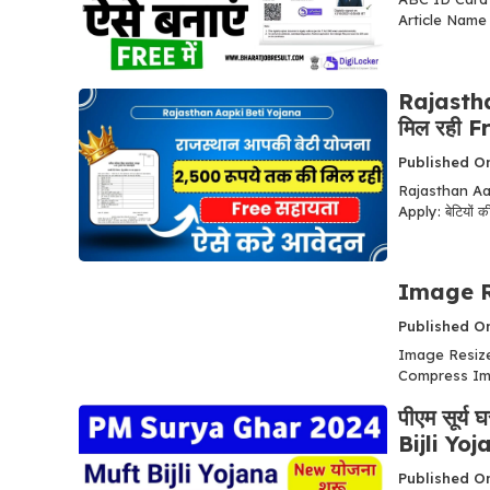
Article Name
Rajastha
मिल रही 
Published O
Rajasthan Aap
Apply: बेटियों की
Image R
Published O
Image Resize
Compress Ima
पीएम सूर्
Bijli Y
Published O