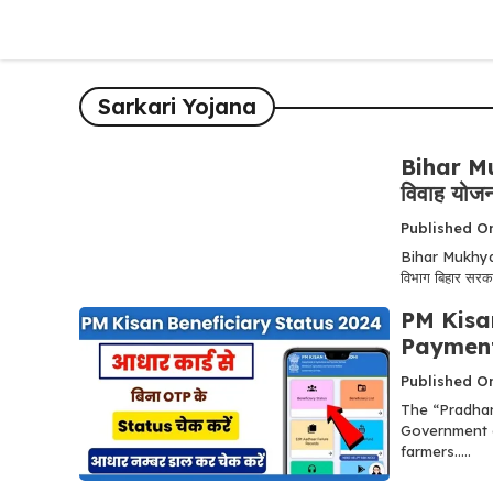
Skip
to
content
Sarkari Yojana
Bihar Mu
विवाह योज
Published O
Bihar Mukhya
विभाग बिहार सरक
PM Kisan
Payment
Published On
The “Pradhan
Government o
farmers.....