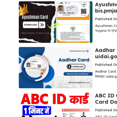
Ayushma
bis.pmja
Published On
Ayushman Car
Yojana या प्रधानम
Aadhar 
uidai.go
Published On
Aadhar Card Do
वेबसाइट uidai.
ABC ID C
Card Down
Published O
ABC ID Card O