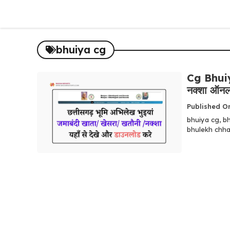
Skip
to
content
bhuiya cg
Cg Bhuiyan
नक्शा ऑनल
Published O
bhuiya cg, b
bhulekh chhat