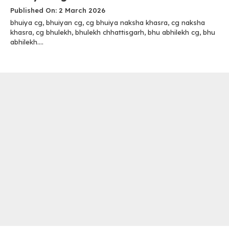
Published On: 2 March 2026
bhuiya cg, bhuiyan cg, cg bhuiya naksha khasra, cg naksha
khasra, cg bhulekh, bhulekh chhattisgarh, bhu abhilekh cg, bhu
abhilekh....