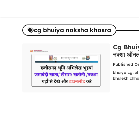
Skip
to
content
cg bhuiya naksha khasra
Cg Bhuiyan
नक्शा ऑनल
Published O
bhuiya cg, b
bhulekh chhat