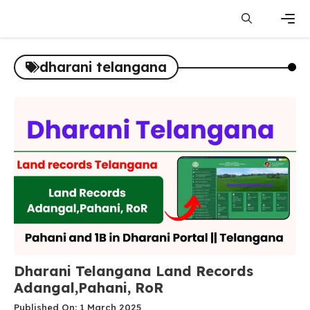
Skip
to
content
Men
dharani telangana
Dharani Telangana Land Records
Adangal,Pahani, RoR
Published On: 1 March 2025