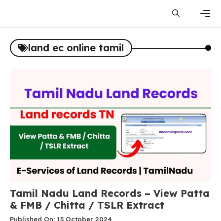
Skip
to
content
Men
land ec online tamil
Tamil Nadu Land Records – View Patta
& FMB / Chitta / TSLR Extract
Published On: 15 October 2024