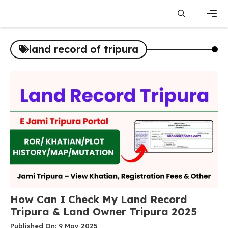
Skip
to
content
Men
land record of tripura
How Can I Check My Land Record
Tripura & Land Owner Tripura 2025
Published On: 9 May 2025