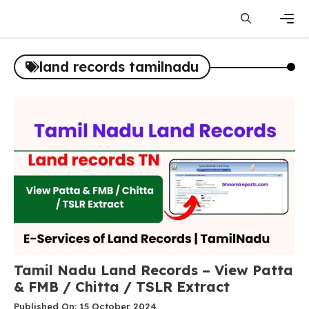
Skip
to
content
Men
land records tamilnadu
Tamil Nadu Land Records – View Patta
& FMB / Chitta / TSLR Extract
Published On: 15 October 2024