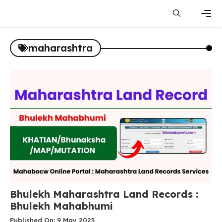
Skip
to
content
Men
maharashtra
Bhulekh Maharashtra Land Records :
Bhulekh Mahabhumi
Published On: 9 May 2025