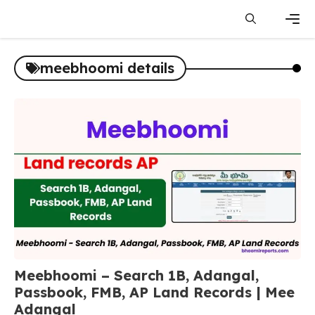
Skip
to
content
Men
meebhoomi details
Meebhoomi – Search 1B, Adangal,
Passbook, FMB, AP Land Records | Mee
Adangal