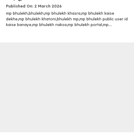
Published On: 2 March 2026
mp bhulekh,bhulekh,mp bhulekh khasra,mp bhulekh kaise
dekhe,mp bhulekh khatoni,bhulekh mp,mp bhulekh public user id
kaise banaye,mp bhulekh naksa,mp bhulekh portal,mp....