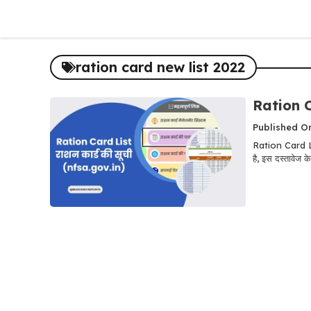
Skip
to
content
ration card new list 2022
Ration Ca
Published O
Ration Card List
है, इस दस्तावेज के.