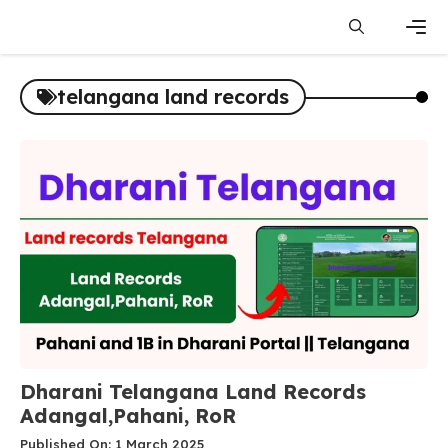
Skip
to
content
Men
telangana land records
Dharani Telangana Land Records
Adangal,Pahani, RoR
Published On: 1 March 2025