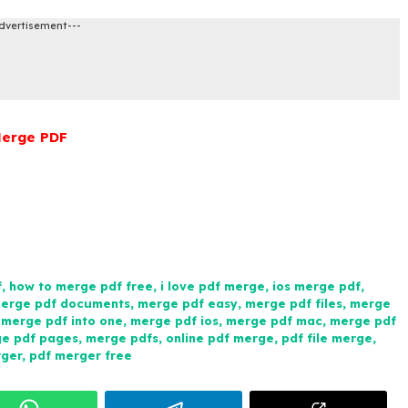
dvertisement---
erge PDF
df, merge pdf ios, merge pdf free, merge pdf easy, pdf
 pdf merge, merge pdf pages, free pdf merger, merge pdf
ne pdf merge, merge pdf on ipad, merge pdf into one, pdf
f merge tool, merge pdf files mac, merge pdfs, pdf merger
ge pdf documents, merge pdf files ipad, pdf merge online
f
,
how to merge pdf free
,
i love pdf merge
,
ios merge pdf
,
erge pdf documents
,
merge pdf easy
,
merge pdf files
,
merge
,
merge pdf into one
,
merge pdf ios
,
merge pdf mac
,
merge pdf
e pdf pages
,
merge pdfs
,
online pdf merge
,
pdf file merge
,
rger
,
pdf merger free