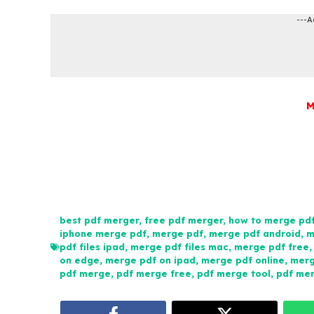
---A
M
merge pdf, pdf merge, merge pdf mac, ios merge p
merger, merge pdf files, how to merge pdf, i love
online, merge pdf on edge, iphone merge pdf, onli
merge free, merge pdf android, pdf file merge, pd
free, best pdf merger, how to merge pdf free, mer
best pdf merger
,
free pdf merger
,
how to merge pd
iphone merge pdf
,
merge pdf
,
merge pdf android
,
m
pdf files ipad
,
merge pdf files mac
,
merge pdf free
on edge
,
merge pdf on ipad
,
merge pdf online
,
merg
pdf merge
,
pdf merge free
,
pdf merge tool
,
pdf me