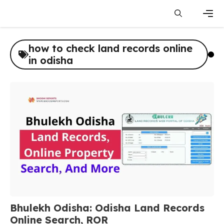
Skip
to
content
Men
how to check land records online
in odisha
Bhulekh Odisha: Odisha Land Records
Online Search, ROR