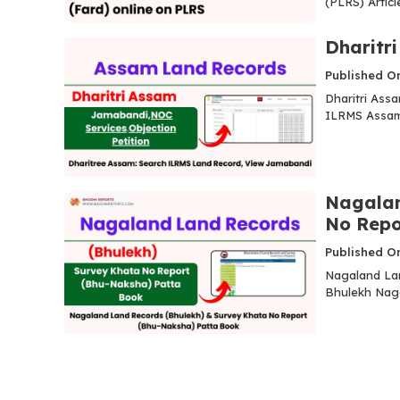
(PLRS) Artic
Dharitr
Published O
Dharitri Ass
ILRMS Assam
Nagalan
No Repo
Published O
Nagaland Lan
Bhulekh Naga