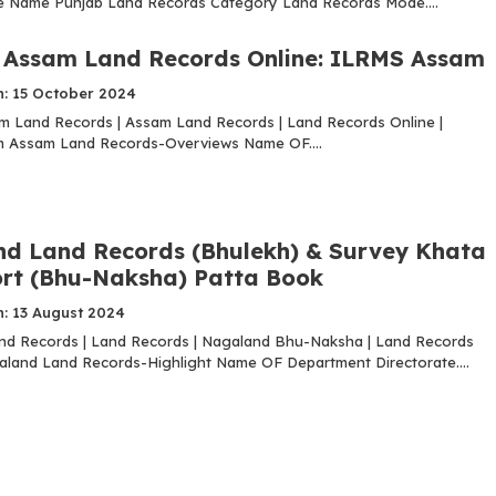
le Name Punjab Land Records Category Land Records Mode....
i Assam Land Records Online: ILRMS Assam
n: 15 October 2024
am Land Records | Assam Land Records | Land Records Online |
 Assam Land Records-Overviews Name OF....
d Land Records (Bhulekh) & Survey Khata
rt (Bhu-Naksha) Patta Book
n: 13 August 2024
d Records | Land Records | Nagaland Bhu-Naksha | Land Records
land Land Records-Highlight Name OF Department Directorate....