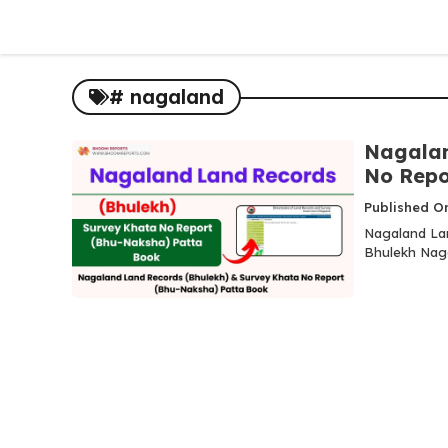
Skip
to
content
# nagaland
Nagalan
No Repo
Published O
Nagaland Lan
Bhulekh Naga