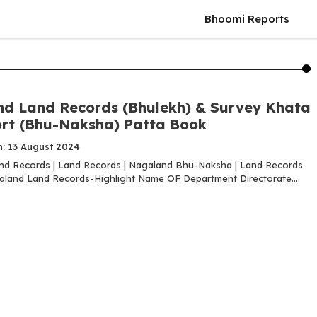
Bhoomi Reports
d Land Records (Bhulekh) & Survey Khata
rt (Bhu-Naksha) Patta Book
n: 13 August 2024
d Records | Land Records | Nagaland Bhu-Naksha | Land Records
land Land Records-Highlight Name OF Department Directorate....