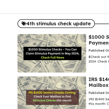
Skip
to
content
4th stimulus check update
$1000 S
Payment
Published O
$Check out t
2024: Check F
IRS $14
Mailbox 
Published O
IRS $1400 Se
this month: C